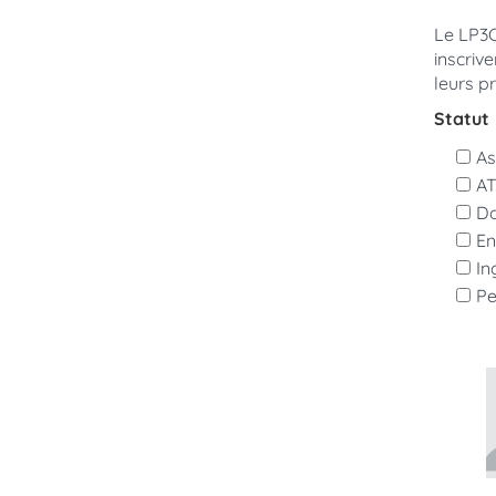
Le LP3C
inscriv
leurs pr
Statut
As
A
Do
En
In
Pe