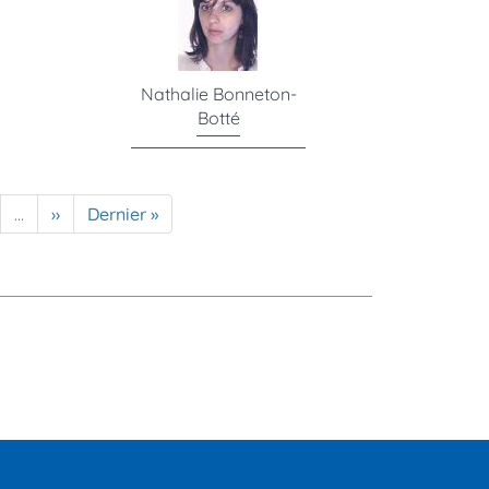
Nathalie Bonneton-
Botté
ge
…
Page
››
Dernière
Dernier »
suivante
page