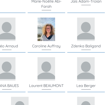
Marie-Noëlle Abi-
Jais Adam-Troian
Farah
éo Arnaud
Caroline Auffray
Zdenka Baligand
ANA BAUES
Laurent BEAUMONT
Lea Berger