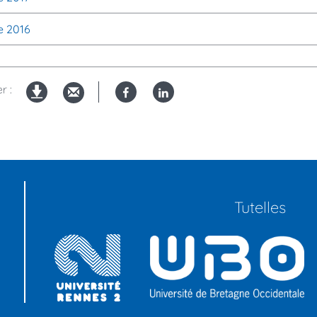
e 2016
r :
Facebook
Linked
Version
in
imprimable
Tutelles