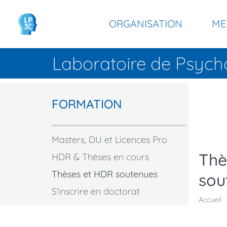
Panneau de gestion des cookies
Aller
Navigation
au
ORGANISATION
ME
contenu
principale
principal
Laboratoire de Psych
Menu
FORMATION
principal
Masters, DU et Licences Pro
Thè
HDR & Thèses en cours
Thèses et HDR soutenues
sou
S'inscrire en doctorat
Accueil