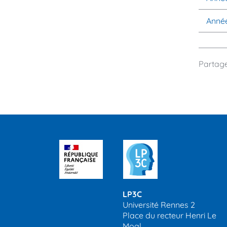
Anné
Partage
LP3C
Université Rennes 2
Place du recteur Henri Le
Moal