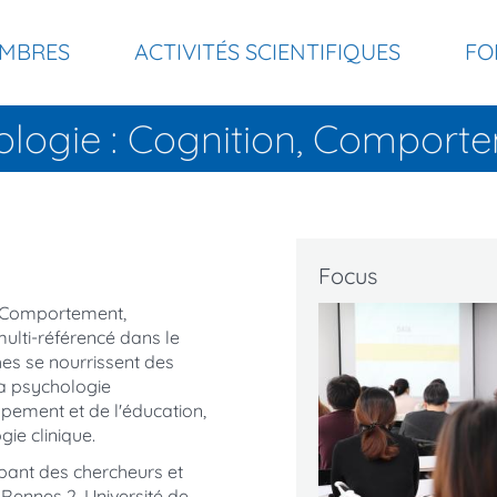
MBRES
ACTIVITÉS SCIENTIFIQUES
FO
ologie : Cognition, Compor
Focus
, Comportement,
ulti-référencé dans le
es se nourrissent des
la psychologie
ppement et de l'éducation,
ie clinique.
upant des chercheurs et
 Rennes 2, Université de