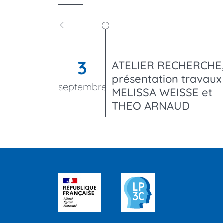
See
previous
events
3
ATELIER RECHERCHE
présentation travaux
septembre
MELISSA WEISSE et
THEO ARNAUD