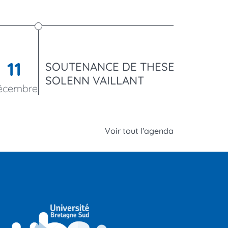
See
next
events
11
SOUTENANCE DE THESE:
SOLENN VAILLANT
écembre
Voir tout l'agenda