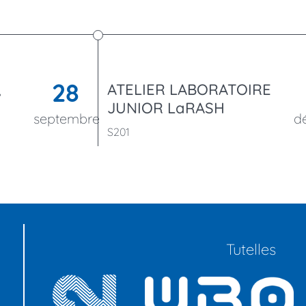
28
,
ATELIER LABORATOIRE
JUNIOR LaRASH
septembre
d
S201
Tutelles