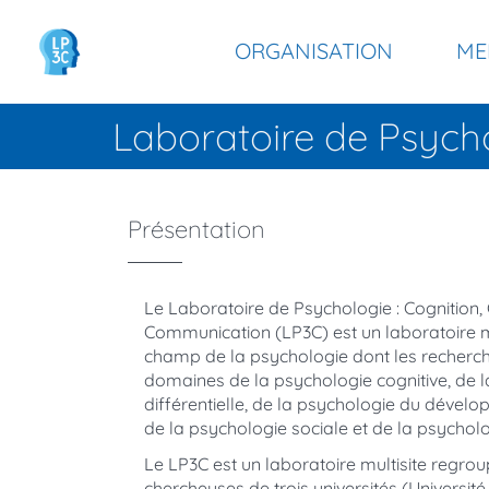
Panneau de gestion des cookies
Aller
Navigation
au
ORGANISATION
ME
contenu
principale
principal
Laboratoire de Psych
Présentation
Le Laboratoire de Psychologie : Cognition
Communication (LP3C) est un laboratoire m
champ de la psychologie dont les recherch
domaines de la psychologie cognitive, de 
différentielle, de la psychologie du dévelo
de la psychologie sociale et de la psycholog
Le LP3C est un laboratoire multisite regro
chercheuses de trois universités (Université