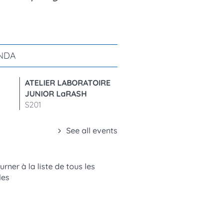
NDA
8
ATELIER LABORATOIRE
JUNIOR LaRASH
p
S201
See all events
rner à la liste de tous les
les