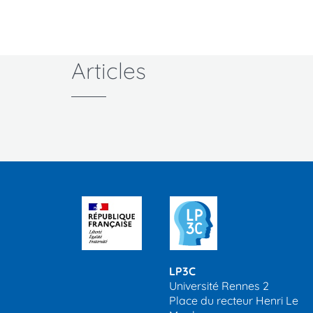
Version
imprimable
Articles
LP3C
Université Rennes 2
Place du recteur Henri Le