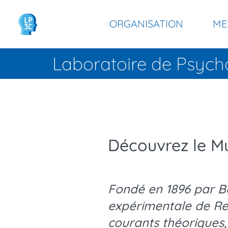
Panneau de gestion des cookies
Aller
Navigation
au
ORGANISATION
ME
contenu
principale
principal
Laboratoire de Psych
Découvrez le M
Fondé en 1896 par B
expérimentale de Ren
courants théoriques,