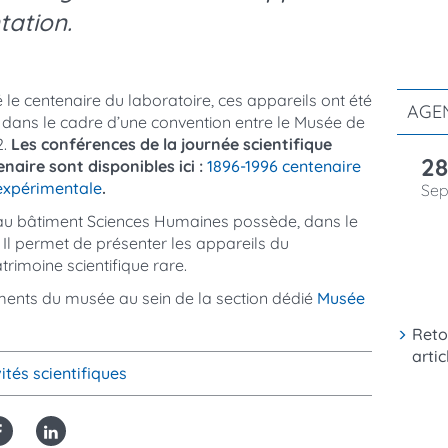
ation.
 le centenaire du laboratoire, ces appareils ont été
AGE
ans le cadre d’une convention entre le Musée de
2.
Les conférences de la journée scientifique
2
enaire
sont disponible
s
ici :
1896-1996 centenaire
expérimentale
.
Se
veau bâtiment Sciences Humaines possède, dans le
 Il permet de présenter les appareils du
trimoine scientifique rare.
uments du musée au sein de la section dédié
Musée
Retou
artic
vités scientifiques
Facebook
Linked