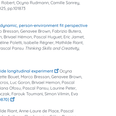
naïs Robert, Ocyna Rudmann, Camille Sanrey,
025, pp.101873
a dynamic, person-environment fit perspective
o Bressan, Genavee Brown, Fabrizio Butera,
n, Brivael Hémon, Pascal Huguet, Eric Jamet,
ine Poletti, Isabelle Régner, Mathilde Riant,
 Pascal Pansu
Thinking Skills and Creativity
,
ide longitudinal experiment
Ocyna
nette Bouet, Marco Bressan, Genavee Brown,
cros, Luc Goron, Brivael Hemon, Pascal
 Nana Ofosu, Pascal Pansu, Laurine Peter,
tanczak, Farouk Toumani, Simon Vilmin, Eva
0870⟩
lde Riant, Anne-Laure de Place, Pascal