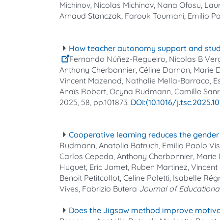
Michinov, Nicolas Michinov, Nana Ofosu, Laur
Arnaud Stanczak, Farouk Toumani, Emilio Pao
How teacher autonomy support and student
Fernando Núñez-Regueiro, Nicolas B Verge
Anthony Cherbonnier, Céline Darnon, Marie D
Vincent Mazenod, Nathalie Mella-Barraco, Este
Anaïs Robert, Ocyna Rudmann, Camille Sanre
2025, 58, pp.101873.
⟨10.1016/j.tsc.2025.1
Cooperative learning reduces the gender
Rudmann, Anatolia Batruch, Emilio Paolo Vis
Carlos Cepeda, Anthony Cherbonnier, Marie D
Huguet, Eric Jamet, Ruben Martinez, Vincent 
Benoit Petitcollot, Celine Poletti, Isabelle 
Vives, Fabrizio Butera
Journal of Education
Does the Jigsaw method improve motivati