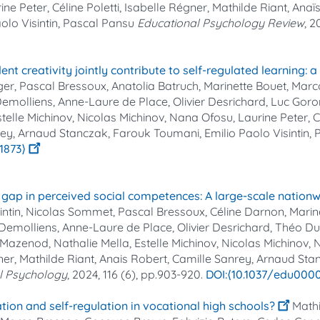
ine Peter, Céline Poletti, Isabelle Régner, Mathilde Riant, A
lo Visintin, Pascal Pansu
Educational Psychology Review
, 2
 creativity jointly contribute to self-regulated learning: 
r, Pascal Bressoux, Anatolia Batruch, Marinette Bouet, Marc
emolliens, Anne-Laure de Place, Olivier Desrichard, Luc Goro
lle Michinov, Nicolas Michinov, Nana Ofosu, Laurine Peter, Cél
y, Arnaud Stanczak, Farouk Toumani, Emilio Paolo Visintin,
01873⟩
 gap in perceived social competences: A large-scale nationw
intin, Nicolas Sommet, Pascal Bressoux, Céline Darnon, Mari
emolliens, Anne-Laure de Place, Olivier Desrichard, Théo Du
Mazenod, Nathalie Mella, Estelle Michinov, Nicolas Michinov,
Régner, Mathilde Riant, Anais Robert, Camille Sanrey, Arnaud S
al Psychology
, 2024, 116 (6), pp.903-920.
⟨10.1037/edu000
on and self-regulation in vocational high schools?
Mathi