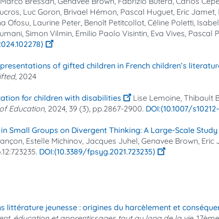
, Marco Bressan, Genavee Brown, Fabrizio Butera, Carlos Cep
Ducros, Luc Goron, Brivael Hémon, Pascal Huguet, Eric Jamet
na Ofosu, Laurine Peter, Benoît Petitcollot, Céline Poletti, Is
mani, Simon Vilmin, Emilio Paolo Visintin, Eva Vives, Pascal 
2024.102278⟩
esentations of gifted children in French children’s literatur
ifted
, 2024
tion for children with disabilities
Lise Lemoine, Thibault 
of Education
, 2024, 39 (3), pp.2867-2900.
⟨10.1007/s10212
ty in Small Groups on Divergent Thinking: A Large-Scale Stud
sançon, Estelle Michinov, Jacques Juhel, Genavee Brown, Eric
p.12:723235.
⟨10.3389/fpsyg.2021.723235⟩
s littérature jeunesse : origines du harcèlement et conséque
, éducation et apprentissages tout au long de la vie
, 17èm