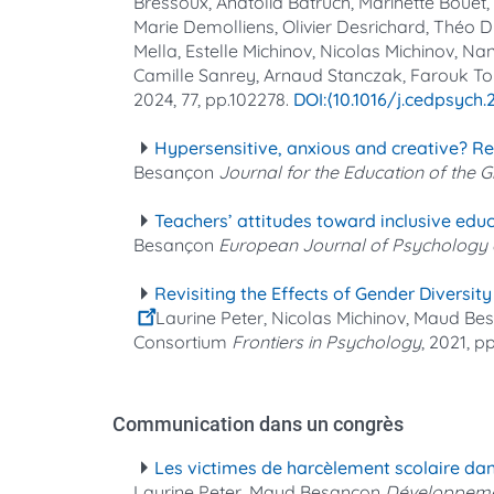
Bressoux, Anatolia Batruch, Marinette Bouet
Marie Demolliens, Olivier Desrichard, Théo 
Mella, Estelle Michinov, Nicolas Michinov, Na
Camille Sanrey, Arnaud Stanczak, Farouk Tou
2024, 77, pp.102278.
⟨10.1016/j.cedpsych.
Hypersensitive, anxious and creative? Repr
Besançon
Journal for the Education of the G
Teachers’ attitudes toward inclusive educa
Besançon
European Journal of Psychology 
Revisiting the Effects of Gender Diversi
Laurine Peter, Nicolas Michinov, Maud Be
Consortium
Frontiers in Psychology
, 2021, p
Communication dans un congrès
Les victimes de harcèlement scolaire dan
Laurine Peter, Maud Besançon
Développement