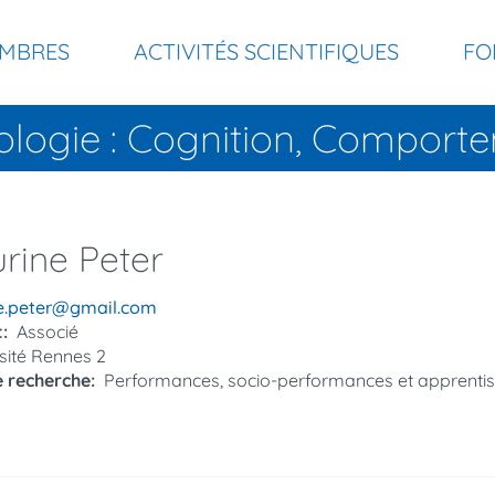
MBRES
ACTIVITÉS SCIENTIFIQUES
FO
ologie : Cognition, Compor
rine
Peter
el
ne.peter@gmail.com
t
Associé
sité Rennes 2
e recherche
Performances, socio-performances et apprenti