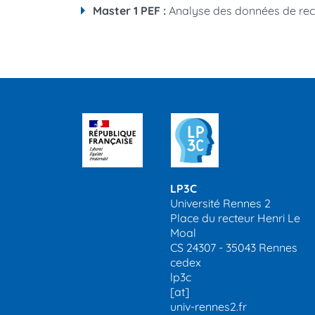
Master 1 PEF :
Analyse des données de rec
LP3C
Université Rennes 2
Place du recteur Henri Le
Moal
CS 24307 - 35043 Rennes
cedex
lp3c
[at]
univ-rennes2.fr