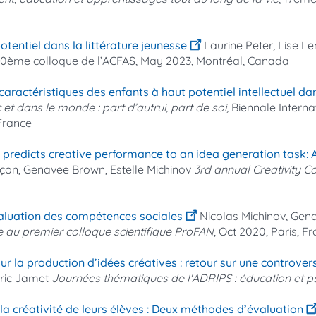
otentiel dans la littérature jeunesse
Laurine Peter, Lise 
90ème colloque de l’ACFAS, May 2023, Montréal, Canada
caractéristiques des enfants à haut potentiel intellectuel dan
 et dans le monde : part d’autrui, part de soi
, Biennale Intern
 France
redicts creative performance to an idea generation task: A
çon, Genavee Brown, Estelle Michinov
3rd annual Creativity C
évaluation des compétences sociales
Nicolas Michinov, Gena
 au premier colloque scientifique ProFAN
, Oct 2020, Paris, F
ur la production d’idées créatives : retour sur une controver
Eric Jamet
Journées thématiques de l'ADRIPS : éducation et p
a créativité de leurs élèves : Deux méthodes d’évaluation