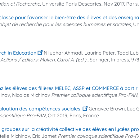
ation et Recherche
, Université Paris Descartes, Nov 2017, Paris
lasse pour favoriser le bien-être des élèves et des enseign
 objet de recherche pour les sciences humaines et sociales
, U
rch in Education
Niluphar Ahmadi, Laurine Peter, Todd Lu
ctions / Editors: Mullen, Carol A. (Ed.)
, Springer, In press, 9
 les élèves des filières MELEC, ASSP et COMMERCE à partir de
hinov, Nicolas Michinov
Premier colloque scientifique Pro-FAN
valuation des compétences sociales.
Genavee Brown, Luc Go
scientifique Pro-FAN
, Oct 2019, Paris, France
s groupes sur la créativité collective des élèves en lycées pr
elle Michinov, Eric Jamet
Premier colloque scientifique Pro-