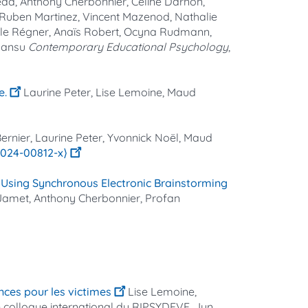
eda, Anthony Cherbonnier, Céline Darnon,
, Ruben Martinez, Vincent Mazenod, Nathalie
abelle Régner, Anaïs Robert, Ocyna Rudmann,
Pansu
Contemporary Educational Psychology
,
e.
Laurine Peter, Lise Lemoine, Maud
Bernier, Laurine Peter, Yvonnick Noël, Maud
-024-00812-x⟩
y Using Synchronous Electronic Brainstorming
 Jamet, Anthony Cherbonnier, Profan
nces pour les victimes
Lise Lemoine,
e colloque international du RIPSYDEVE, Jun