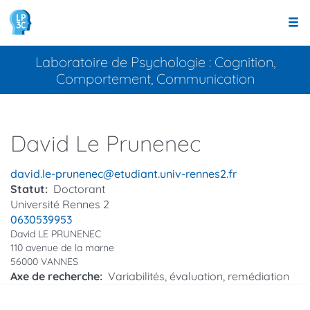
Panneau de gestion des cookies
Aller
au
contenu
principal
Laboratoire de Psychologie : Cognition,
Comportement, Communication
David
Le Prunenec
Courriel
david.le-prunenec@etudiant.univ-rennes2.fr
Statut
Doctorant
Université Rennes 2
Téléphone
0630539953
Adresse
David
LE PRUNENEC
110 avenue de la marne
56000
VANNES
Axe de recherche
Variabilités, évaluation, remédiation