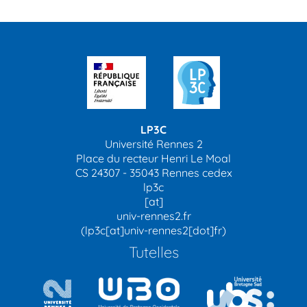
LP3C
Université Rennes 2
Place du recteur Henri Le Moal
CS 24307 - 35043 Rennes cedex
lp3c
[at]
univ-rennes2.fr
(lp3c[at]univ-rennes2[dot]fr)
Tutelles