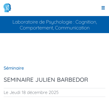
Panneau de gestion des cookies
Aller
au
contenu
principal
Laboratoire de Psychologie : Cognition,
Comportement, Communication
Type
Séminaire
d'événement
SEMINAIRE JULIEN BARBEDOR
Le Jeudi 18 décembre 2025