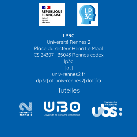
LP3C
Université Rennes 2
Place du recteur Henri Le Moal
CS 24307 - 35043 Rennes cedex
lp3c
[at]
univ-rennes2.fr
(lp3c[at]univ-rennes2[dot]fr)
Tutelles