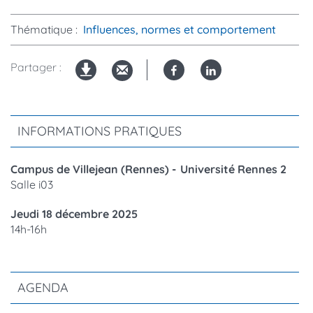
Thématique
Influences, normes et comportement
Partager :
Facebook
Linked
Version
in
imprimable
INFORMATIONS PRATIQUES
Campus de Villejean (Rennes)
Université Rennes 2
Compléments
Salle i03
de
Jeudi 18 décembre 2025
lieu
Complément
14h-16h
de
date
AGENDA